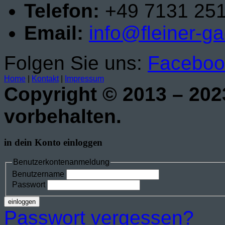
Telefon:
+49 7131 25
Email:
info@fleiner-g
Folgen Sie uns:
Faceboo
Home
|
Kontakt
|
Impressum
Copyright © 2013 – 202
vorbehalten.
in dein Konto einloggen
Benutzerkontenanmeldung
Benutzername
Passwort
einloggen
Passwort vergessen?